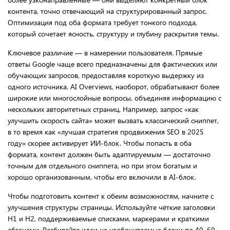
контента, точно отвечающий на структурированный запрос.
Оптимизация под оба формата требует тонкого подхода,
который сочетает ясность, структуру и глубину раскрытия темы.
Ключевое различие — в намерении пользователя. Прямые
ответы Google чаще всего предназначены для фактических или
обучающих запросов, предоставляя короткую выдержку из
одного источника. AI Overviews, наоборот, обрабатывают более
широкие или многослойные вопросы, объединяя информацию с
нескольких авторитетных страниц. Например, запрос «как
улучшить скорость сайта» может вызвать классический сниппет,
в то время как «лучшая стратегия продвижения SEO в 2025
году» скорее активирует ИИ-блок. Чтобы попасть в оба
формата, контент должен быть адаптируемым — достаточно
точным для отдельного сниппета, но при этом богатым и
хорошо организованным, чтобы его включили в AI-блок.
Чтобы подготовить контент к обеим возможностям, начните с
улучшения структуры страницы. Используйте чёткие заголовки
H1 и H2, поддерживаемые списками, маркерами и краткими
абзацами. Разбивайте идеи на удобочитаемые блоки по 40–60