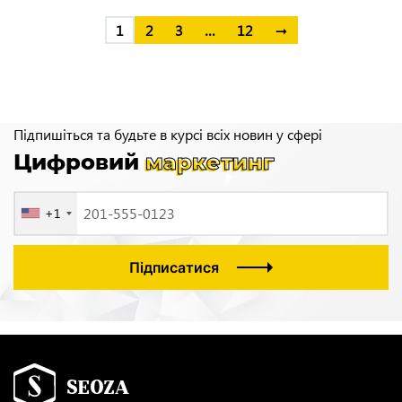
індексації та рендерингу JavaScript — сучасні алгоритми
1
2
3
…
12
→
оцінюють архітектуру сайту так само суворо, як і його
контент. У такому середовищі досвід користувача
(UX) та можливість […]
Підпишіться та будьте в курсі всіх новин у сфері
Цифровий
маркетинг
+1
Підписатися