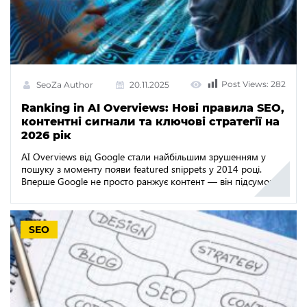
Post Views:
282
SeoZa Author
20.11.2025
Ranking in AI Overviews: Нові правила SEO,
контентні сигнали та ключові стратегії на
2026 рік
AI Overviews від Google стали найбільшим зрушенням у
пошуку з моменту появи featured snippets у 2014 році.
Вперше Google не просто ранжує контент — він підсумовує
його, переосмислює та безпосередньо відповідає на запити
користувачів. Ця трансформація кардинально змінила те, як
люди взаємодіють із результатами пошуку та як вебсайти
SEO
отримують трафік. Вплив уже можна виміряти. Багато […]