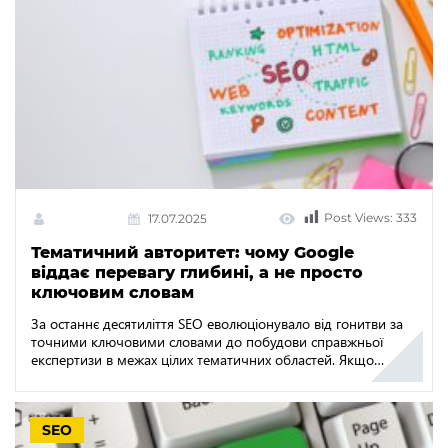
Post Views:
333
17.07.2025
Тематичний авторитет: чому Google
віддає перевагу глибині, а не просто
ключовим словам
За останнє десятиліття SEO еволюціонувало від гонитви за
точними ключовими словами до побудови справжньої
експертизи в межах цілих тематичних областей. Якщо
раніше висока щільність ключів могла обдурити систему, то
алгоритми Google значно вдосконалилися і тепер віддають
перевагу контенту, що демонструє глибоке тематичне
SEO
розуміння. У 2025 році поверхневої оптимізації вже