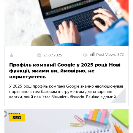
Post Views:
372
23.07.2025
Профіль компанії Google у 2025 році: Нові
функції, якими ви, ймовірно, не
користуєтесь
У 2025 році профіль компанії Google значно еволюціонував
порівняно з тим базовим інструментом для створення
картки, який пам’ятає більшість бізнесів. Раніше відомий
як Google My Business, він перетворився на динамічну
платформу, яка дозволяє брендам створювати насичені,
інтерактивні бізнес-профілі у Google — з потужними
SEO
інструментами для покращення видимості, взаємодії та
позицій у локальному пошуку. Однак, попри широку
доступність, більшість […]