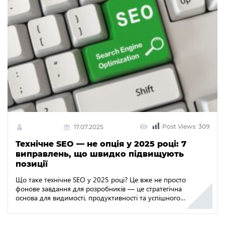
недостатньо — пошукова система надає перевагу сайтам,
[…]
Post Views:
309
17.07.2025
Технічне SEO — не опція у 2025 році: 7
виправлень, що швидко підвищують
позиції
Що таке технічне SEO у 2025 році? Це вже не просто
фонове завдання для розробників — це стратегічна
основа для видимості, продуктивності та успішного
ранжування. Із розвитком пошукових систем вони
вимагають, щоб сайти відповідали вищим технічним
стандартам. Від Core Web Vitals Google до mobile-first