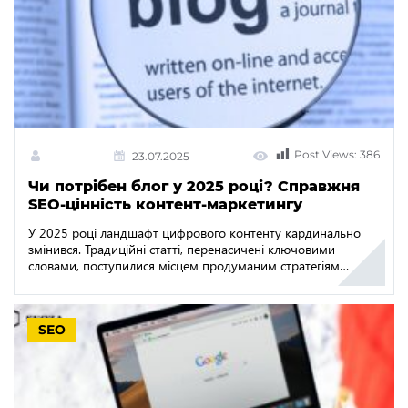
Post Views:
386
23.07.2025
Чи потрібен блог у 2025 році? Справжня
SEO-цінність контент-маркетингу
У 2025 році ландшафт цифрового контенту кардинально
змінився. Традиційні статті, перенасичені ключовими
словами, поступилися місцем продуманим стратегіям
контент-маркетингу, які зосереджені на намірах
користувача, тематичному авторитеті та історіях, що
приносять цінність. Для багатьох компаній ця зміна ставить
SEO
важливе запитання: чи мають блоги досі значення для SEO,
чи вже застаріли? Коротка відповідь — так, але лише якщо
[…]