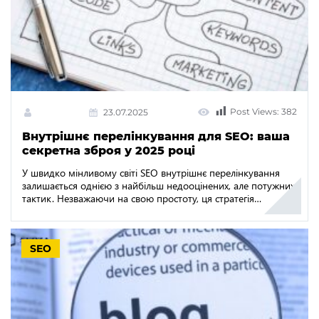
Post Views:
382
23.07.2025
Внутрішнє перелінкування для SEO: ваша
секретна зброя у 2025 році
У швидко мінливому світі SEO внутрішнє перелінкування
залишається однією з найбільш недооцінених, але потужних
тактик. Незважаючи на свою простоту, ця стратегія
продовжує приносити вимірювані результати, якщо
реалізована правильно.У своїй основі внутрішнє
посилання — це будь-яке гіперпосилання, що веде з однієї
SEO
сторінки вашого сайту на іншу, створюючи структурований
маршрут як для користувачів, так і для пошукових систем.
Станом на 2025 рік Google значною […]