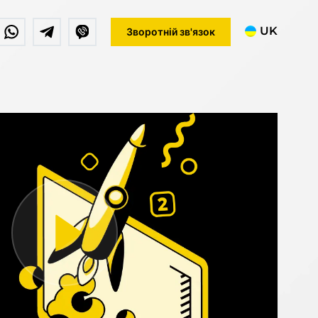
UK
Зворотній зв'язок
RU