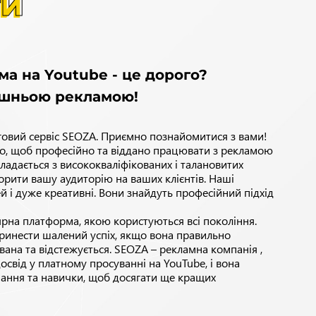
ги
ма на Youtube - це дорого?
ішньою рекламою!
овий сервіс SEOZA. Приємно познайомитися з вами!
го, щоб професійно та віддано працювати з рекламою
кладається з висококваліфікованих і талановитих
ворити вашу аудиторію на ваших клієнтів. Наші
й і дуже креативні. Вони знайдуть професійний підхід
рна платформа, якою користуються всі покоління.
инести шалений успіх, якщо вона правильно
вана та відстежується. SEOZA –
рекламна компанія
,
освід у
платному просуванні на YouTube
, і вона
нання та навички, щоб досягати ще кращих