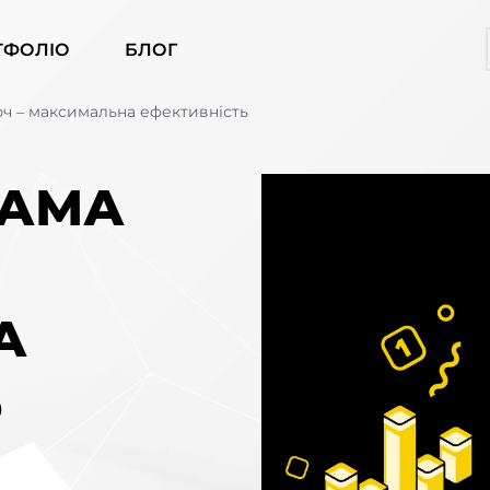
ТФОЛІО
БЛОГ
юч – максимальна ефективність
ЛАМА
А
Ь