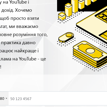
 на YouTube і
 дохід. Хочемо
, щоб просто взяти
ьтат, ми вважаємо
овне розуміння того,
 практика давно
працює найкраще і
лама на YouTube - це
!
80