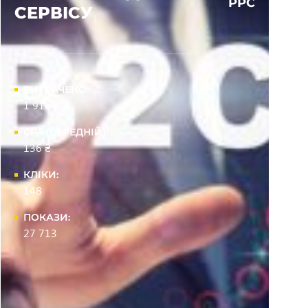
PPC
СЕРВІСУ
ВИТРАЧЕНО:
1 916 ₴
CPA (СЕРЕДНІЙ):
136 ₴
КЛІКИ:
148
ПОКАЗИ:
27 713