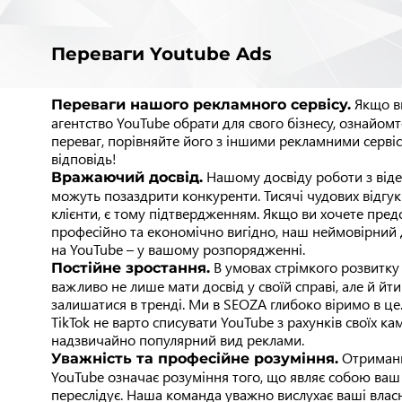
Переваги Youtube Ads
Якщо ви
Переваги нашого рекламного сервісу.
агентство YouTube обрати для свого бізнесу, ознайом
переваг, порівняйте його з іншими рекламними сервіс
відповідь!
Нашому досвіду роботи з від
Вражаючий досвід.
можуть позаздрити конкуренти. Тисячі чудових відгук
клієнти, є тому підтвердженням. Якщо ви хочете пред
професійно та економічно вигідно, наш неймовірний
на YouTube – у вашому розпорядженні.
В умовах стрімкого розвитку
Постійне зростання.
важливо не лише мати досвід у своїй справі, але й йти
залишатися в тренді. Ми в SEOZA глибоко віримо в це.
TikTok не варто списувати YouTube з рахунків своїх кам
надзвичайно популярний вид реклами.
Отриманн
Уважність та професійне розуміння.
YouTube означає розуміння того, що являє собою ваш б
переслідує. Наша команда уважно вислухає ваші влас