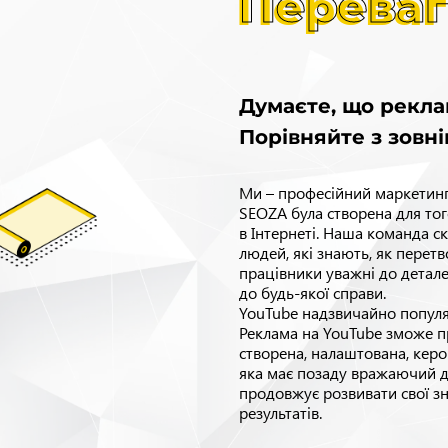
Перева
Думаєте, що рекла
Порівняйте з зовн
Ми – професійний маркетинг
SEOZA була створена для то
в Інтернеті. Наша команда с
людей, які знають, як перет
працівники уважні до детале
до будь-якої справи.
YouTube
надзвичайно популя
Реклама на YouTube
зможе пр
створена, налаштована, керо
яка має позаду вражаючий д
продовжує розвивати свої з
результатів.