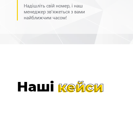
Надішліть свій номер, і наш
менеджер зв'яжеться з вами
найближчим часом!
Наші
кейси
SEO-АРХІТЕКТУРА
НІШЕВОГО