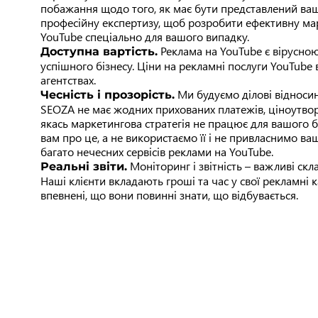
побажання щодо того, як має бути представлений ва
професійну експертизу, щоб розробити ефективну мар
YouTube спеціально для вашого випадку.
Реклама на YouTube є вірусною
Доступна вартість.
успішного бізнесу. Ціни на рекламні послуги YouTube 
агентствах.
Ми будуємо ділові відносини
Чесність і прозорість.
SEOZA не має жодних прихованих платежів, ціноутвор
якась маркетингова стратегія не працює для вашого 
вам про це, а не використаємо її і не привласнимо ва
багато нечесних сервісів реклами на YouTube.
Моніторинг і звітність – важливі скл
Реальні звіти.
Наші клієнти вкладають гроші та час у свої рекламні 
впевнені, що вони повинні знати, що відбувається.