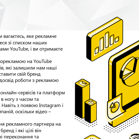
 вагаєтесь, яке рекламне
теся зі списком наших
ами YouTube, і ви отримаєте
еорекламою на YouTube
ів, які залишили нам наші
ставити свій бренд
 досвід роботи з рекламою
 онлайн-сервісів та платформ
 в ногу з часом та
 Навіть з появою Instagram і
паній, оскільки відео –
я рекламного партнера на
ренд і які цілі він
ні переконання та