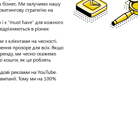
ш бізнес. Ми залучимо нашу
кетингову стратегію на
 і є “must have” для кожного
відрізняються в різних
 з клієнтами на чесності.
ення прозоре для всіх. Якщо
бренду, ми чесно скажемо
ші кошти, як це роблять
адові реклами на YouTube.
кампанії. Тому ми на 100%