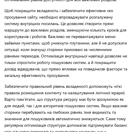
Щоб покращити вкладеність і забезпечити ефективне сео
просування сайту, необхідно впроваджувати розгалужену
систему внутрішніх посилань. Це дозволяє створити прямі
маршрути до важливих розділів, зменшуючи кількість кроків для
користувачів і роботів. Важливо не перевантажувати меню
зайвими пунктами, щоб уникнути плутанини, але й не допускати
ситуації, коли значущі сторінки приховані за численними
рівнями переходів. Оптимізація внутрішньої навігації дозволяє не
тільки спростити роботу пошукових систем, а й покращити
досвід відвідувачів, що прямо впливає на поведінкові фактори та
загальну ефективність просування.
Забезпечити правильний рівень вкладеності допоможуть чіткі
правила розміщення контенту та налаштування логічної ієрархії.
Варто пам’ятати, що структура ресурсу має бути зрозумілою як
для людей, так і для алгоритмів пошукових систем. Якщо важливі
сторінки перебувають на глибоких рівнях, їхня видимість та
значення для пошуковиків автоматично знижуються. Саме тому
регулярна оптимізація структури допомагає підтримувати баланс
між кількістю переходів та доступністю контенту, що є