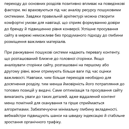
переходу до основних розділів позитивно впливає на поведінкові
фактори, які враховуються під час аналізу ресурсу пошуковими
системами. Завдяки правильній архітектурі можна створити
комфортні умови для навігації, що сприяє формуванню довіри
до бренду й підвищенню рівня конверсії. Успішне просування
сайту в мережі неможливе без продуманого підходу до глибини
розміщення важливих матеріалів.
При ранжуванні пошукові системи надають перевагу контенту,
що розташований ближче до головної сторінки. Якщо
аналізувати сторінки сайту, розташовані на першому або
другому рівні, вони отримують більше ваги під час оцінки
важливості. Навпаки, чим більше переходів необхідно для
досягнення розділу, тим менша ймовірність його потрапляння до
топових позицій у видачі. Саме оптимізація та просування сайту
вимагають уваги до таких деталей, адже віддалений контент
менш помітний для сканування та гірше сприймається
алгоритмами. Забезпечуючи мінімальну глибину вкладеності,
вебмайстри підвищують шанси на швидку індексацію й стабільне
зростання органічного трафіку.