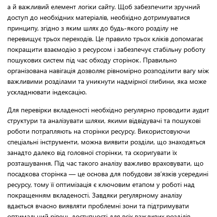
а й важливий елемент логіки сайту. Щоб забезпечити зручний
доступ до необхідних матеріалів, необхідно дотримуватися
принципу, згідно з яким шлях до будь-якого розділу не
перевищує трьох переходів. Це правило трьох кліків допомагає
покращити взаємодію з ресурсом і забезпечує стабільну роботу
пошукових систем під час обходу сторінок. Правильно
організована навігація дозволяє рівномірно розподілити вагу між
важливими розділами та уникнути надмірної глибини, яка може
ускладнювати індексацію.
Для перевірки вкладеності необхідно регулярно проводити аудит
структури та аналізувати шляхи, якими відвідувачі та пошукові
роботи потрапляють на сторінки ресурсу. Використовуючи
спеціальні інструменти, можна виявити розділи, що знаходяться
занадто далеко від головної сторінки, та скоригувати їх
розташування. Під час такого аналізу важливо враховувати, що
посадкова сторінка — це основа для побудови зв’язків усередині
ресурсу, тому її оптимізація є ключовим етапом у роботі над
покращенням вкладеності. Завдяки регулярному аналізу
вдається вчасно виявляти проблемні зони та підтримувати
оптимальний рівень доступності для всіх важливих розділів.