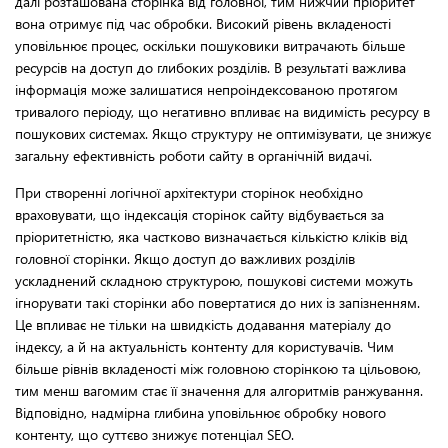
далі розташована сторінка від головної, тим нижчий пріоритет
вона отримує під час обробки. Високий рівень вкладеності
уповільнює процес, оскільки пошуковики витрачають більше
ресурсів на доступ до глибоких розділів. В результаті важлива
інформація може залишатися непроіндексованою протягом
тривалого періоду, що негативно впливає на видимість ресурсу в
пошукових системах. Якщо структуру не оптимізувати, це знижує
загальну ефективність роботи сайту в органічній видачі.
При створенні логічної архітектури сторінок необхідно
враховувати, що індексація сторінок сайту відбувається за
пріоритетністю, яка частково визначається кількістю кліків від
головної сторінки. Якщо доступ до важливих розділів
ускладнений складною структурою, пошукові системи можуть
ігнорувати такі сторінки або повертатися до них із запізненням.
Це впливає не тільки на швидкість додавання матеріалу до
індексу, а й на актуальність контенту для користувачів. Чим
більше рівнів вкладеності між головною сторінкою та цільовою,
тим менш вагомим стає її значення для алгоритмів ранжування.
Відповідно, надмірна глибина уповільнює обробку нового
контенту, що суттєво знижує потенціал SEO.