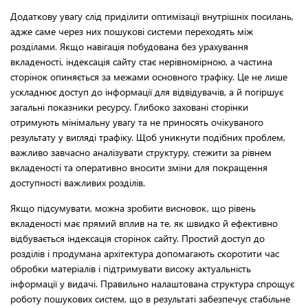
Додаткову увагу слід приділити оптимізації внутрішніх посилань,
адже саме через них пошукові системи переходять між
розділами. Якщо навігація побудована без урахування
вкладеності, індексація сайту стає нерівномірною, а частина
сторінок опиняється за межами основного трафіку. Це не лише
ускладнює доступ до інформації для відвідувачів, а й погіршує
загальні показники ресурсу. Глибоко заховані сторінки
отримують мінімальну увагу та не приносять очікуваного
результату у вигляді трафіку. Щоб уникнути подібних проблем,
важливо завчасно аналізувати структуру, стежити за рівнем
вкладеності та оперативно вносити зміни для покращення
доступності важливих розділів.
Якщо підсумувати, можна зробити висновок, що рівень
вкладеності має прямий вплив на те, як швидко й ефективно
відбувається індексація сторінок сайту. Простий доступ до
розділів і продумана архітектура допомагають скоротити час
обробки матеріалів і підтримувати високу актуальність
інформації у видачі. Правильно налаштована структура спрощує
роботу пошукових систем, що в результаті забезпечує стабільне