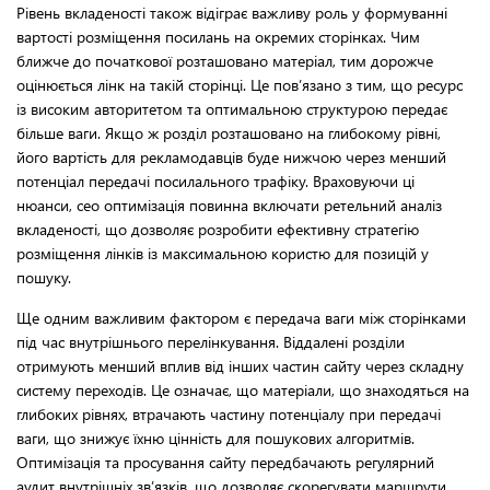
Рівень вкладеності також відіграє важливу роль у формуванні
вартості розміщення посилань на окремих сторінках. Чим
ближче до початкової розташовано матеріал, тим дорожче
оцінюється лінк на такій сторінці. Це пов’язано з тим, що ресурс
із високим авторитетом та оптимальною структурою передає
більше ваги. Якщо ж розділ розташовано на глибокому рівні,
його вартість для рекламодавців буде нижчою через менший
потенціал передачі посилального трафіку. Враховуючи ці
нюанси, сео оптимізація повинна включати ретельний аналіз
вкладеності, що дозволяє розробити ефективну стратегію
розміщення лінків із максимальною користю для позицій у
пошуку.
Ще одним важливим фактором є передача ваги між сторінками
під час внутрішнього перелінкування. Віддалені розділи
отримують менший вплив від інших частин сайту через складну
систему переходів. Це означає, що матеріали, що знаходяться на
глибоких рівнях, втрачають частину потенціалу при передачі
ваги, що знижує їхню цінність для пошукових алгоритмів.
Оптимізація та просування сайту передбачають регулярний
аудит внутрішніх зв’язків, що дозволяє скорегувати маршрути