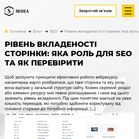
Зворотній зв'язок
Головна
Блог
SEO
Рівень вкладеності сторінки: яка роль
РІВЕНЬ ВКЛАДЕНОСТІ
СТОРІНКИ: ЯКА РОЛЬ ДЛЯ SEO
ТА ЯК ПЕРЕВІРИТИ
Щоб зрозуміти принципи ефективної роботи вебресурсу,
насамперед варто розібратися, що таке сторінка та яку роль
вона відіграє у загальній структурі сайту. Кожен окремий розділ
або елемент ресурсу має певне розташування, і саме від цього
залежить рівень вкладеності. Під цим поняттям мається на увазі
кількість переходів, які потрібно здійснити користувачу від
головної сторінки до потрібної інформації. […]