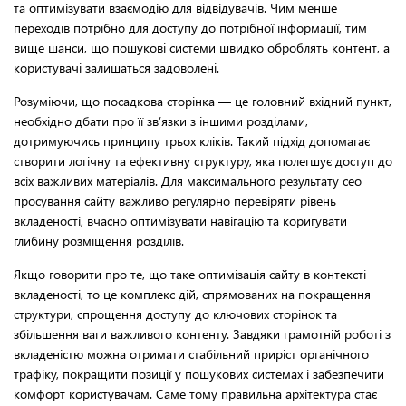
та оптимізувати взаємодію для відвідувачів. Чим менше
переходів потрібно для доступу до потрібної інформації, тим
вище шанси, що пошукові системи швидко оброблять контент, а
користувачі залишаться задоволені.
Розуміючи, що посадкова сторінка — це головний вхідний пункт,
необхідно дбати про її зв’язки з іншими розділами,
дотримуючись принципу трьох кліків. Такий підхід допомагає
створити логічну та ефективну структуру, яка полегшує доступ до
всіх важливих матеріалів. Для максимального результату сео
просування сайту важливо регулярно перевіряти рівень
вкладеності, вчасно оптимізувати навігацію та коригувати
глибину розміщення розділів.
Якщо говорити про те, що таке оптимізація сайту в контексті
вкладеності, то це комплекс дій, спрямованих на покращення
структури, спрощення доступу до ключових сторінок та
збільшення ваги важливого контенту. Завдяки грамотній роботі з
вкладеністю можна отримати стабільний приріст органічного
трафіку, покращити позиції у пошукових системах і забезпечити
комфорт користувачам. Саме тому правильна архітектура стає