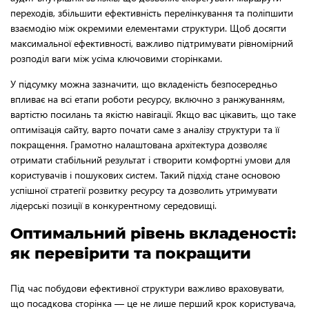
переходів, збільшити ефективність перелінкування та поліпшити
взаємодію між окремими елементами структури. Щоб досягти
максимальної ефективності, важливо підтримувати рівномірний
розподіл ваги між усіма ключовими сторінками.
У підсумку можна зазначити, що вкладеність безпосередньо
впливає на всі етапи роботи ресурсу, включно з ранжуванням,
вартістю посилань та якістю навігації. Якщо вас цікавить, що таке
оптимізація сайту, варто почати саме з аналізу структури та її
покращення. Грамотно налаштована архітектура дозволяє
отримати стабільний результат і створити комфортні умови для
користувачів і пошукових систем. Такий підхід стане основою
успішної стратегії розвитку ресурсу та дозволить утримувати
лідерські позиції в конкурентному середовищі.
Оптимальний рівень вкладеності:
як перевірити та покращити
Під час побудови ефективної структури важливо враховувати,
що посадкова сторінка — це не лише перший крок користувача,