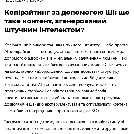
пошукових системах.
Копірайтинг за допомогою ШІ: що
таке контент, згенерований
штучним інтелектом?
Копірайтинг із використанням штучного інтелекту — або просто
AI-копірайтинг — це процес створення текстового контенту за
допомогою алгоритмів із мінімальним залученням людини. Такі
технології працюють на базі великих мовних моделей, навчених
на масштабних наборах даних, щоб відтворювати структуру
речень, тон і намір, наближені до людських. Завдяки лише
кільком запитам, AI-копірайтер може генерувати все — від
посадкових сторінок і описів товарів до довгих блогів і
креативних заголовків. Такий підхід економить час і ресурси,
дозволяючи швидко експериментувати та оптимізувати контент
— особливо в середовищі, орієнтованому на SEO.
Інструменти, що підтримують цю революцію в копірайтингу зі
штучним інтелектом, стають дедалі потужнішими та зручнішими