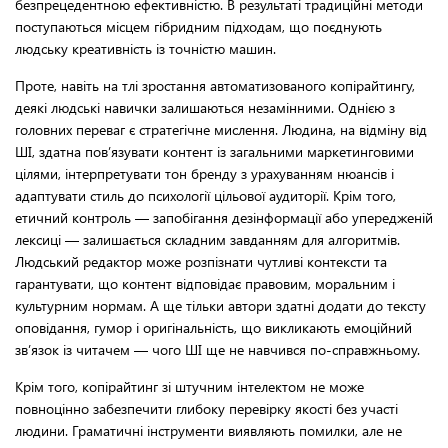
безпрецедентною ефективністю. В результаті традиційні методи
поступаються місцем гібридним підходам, що поєднують
людську креативність із точністю машин.
Проте, навіть на тлі зростання автоматизованого копірайтингу,
деякі людські навички залишаються незамінними. Однією з
головних переваг є стратегічне мислення. Людина, на відміну від
ШІ, здатна пов’язувати контент із загальними маркетинговими
цілями, інтерпретувати тон бренду з урахуванням нюансів і
адаптувати стиль до психології цільової аудиторії. Крім того,
етичний контроль — запобігання дезінформації або упередженій
лексиці — залишається складним завданням для алгоритмів.
Людський редактор може розпізнати чутливі контексти та
гарантувати, що контент відповідає правовим, моральним і
культурним нормам. А ще тільки автори здатні додати до тексту
оповідання, гумор і оригінальність, що викликають емоційний
зв’язок із читачем — чого ШІ ще не навчився по-справжньому.
Крім того, копірайтинг зі штучним інтелектом не може
повноцінно забезпечити глибоку перевірку якості без участі
людини. Граматичні інструменти виявляють помилки, але не