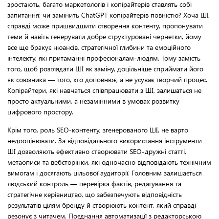
зростають, багато маркетологів і копірайтерів ставлять собі
запитання: чи замінить ChatGPT копірайтерів повністю? Хоча ШІ
справді може пришвидшити створення контенту, пропонувати
теми й навіть генерувати добре структуровані чернетки, йому
все ще бракує нюансів, стратегічної глибини та емоційного
інтелекту, які притаманні професіоналам-людям. Тому замість
того, щоб розглядати ШІ як заміну, доцільніше сприймати його
як союзника — того, хто доповнює, а не усуває творчий процес.
Копірайтери, які навчаться співпрацювати з ШІ, залишаться не
просто актуальними, а незамінними в умовах розвитку
цифрового простору.
Крім того, роль SEO-контенту, згенерованого ШІ, не варто
недооцінювати. За відповідального використання інструменти
ШІ дозволяють ефективно створювати SEO-дружні статті,
метаописи та вебсторінки, які одночасно відповідають технічним
вимогам і досягають цільової аудиторії. Головним залишається
людський контроль — перевірка фактів, редагування та
стратегічне керівництво, що забезпечують відповідність
результатів цілям бренду й створюють контент, який справді
резонує з читачем. Поєднання автоматизації з редакторською