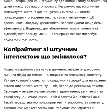
Вибір найкращого AI-інструменту для копірайтингу залежить від
цілей і масштабу вашого проєкту. Незалежно від того, чи ви
оптимізуєте контент для пошукових систем, чи хочете
пришвидшити створення текстів, сучасні інструменти ШІ
доповнюють людську креативність, забезпечуючи швидкість і
ефективність. Водночас, для збереження якості, точності та
відповідності бренду, машинна генерація все ще потребує
людського контролю.
Копірайтинг зі штучним
інтелектом: що змінилося?
Поява копірайтингу на основі штучного інтелекту докорінно
змінила підхід до створення, подання та оптимізації контенту.
Раніше компанії повністю покладалися на людей для написання
всього цифрового контенту — від блогів до рекламних текстів.
Сьогодні ж інтелектуальні системи здатні генерувати тексти за
лічені секунди, спираючись на чіткі запити й аналітичні дані.
Такий перехід значно прискорив темпи виробництва контенту,
дозволяючи маркетологам масштабувати свої стратегії з