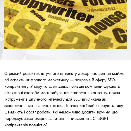
Стрімкий розвиток штучного інтелекту докорінно змінив майже
всі аспекти цифрового маркетингу — зокрема й сферу SEO-
копірайтингу. У міру того, як дедалі більше компаній шукають
ефективні способи масштабування створення контенту, поява
інструментів штучного інтелекту для SEO викликала як
захоплення, так і занепокоєння. Ці технології забезпечують таку
швидкість і обсяг роботи, які неможливо досягти вручну, що
породжує закономірне запитання: чи замінить ChatGPT
копірайтерів повністю?