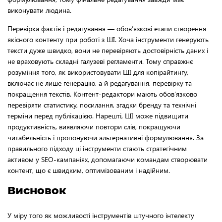
виконувати людина.
Перевірка фактів і редагування — обов’язкові етапи створення
якісного контенту при роботі з ШІ. Хоча інструменти генерують
тексти дуже швидко, вони не перевіряють достовірність даних і
не враховують складні галузеві регламенти. Тому справжнє
розуміння того, як використовувати ШІ для копірайтингу,
включає не лише генерацію, а й редагування, перевірку та
покращення текстів. Контент-редактори мають обов’язково
перевіряти статистику, посилання, згадки бренду та технічні
терміни перед публікацією. Нарешті, ШІ може підвищити
продуктивність, виявляючи повтори слів, покращуючи
читабельність і пропонуючи альтернативні формулювання. За
правильного підходу ці інструменти стають стратегічним
активом у SEO-кампаніях, допомагаючи командам створювати
контент, що є швидким, оптимізованим і надійним.
Висновок
У міру того як можливості інструментів штучного інтелекту