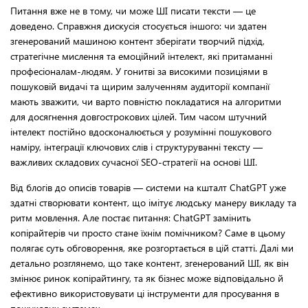
Питання вже не в тому, чи може ШІ писати тексти — це
доведено. Справжня дискусія стосується іншого: чи здатен
згенерований машиною контент зберігати творчий підхід,
стратегічне мислення та емоційний інтелект, які притаманні
професіоналам-людям. У гонитві за високими позиціями в
пошуковій видачі та щирим залученням аудиторії компанії
мають зважити, чи варто повністю покладатися на алгоритми
для досягнення довгострокових цілей. Тим часом штучний
інтелект постійно вдосконалюється у розумінні пошукового
наміру, інтеграції ключових слів і структуруванні тексту —
важливих складових сучасної SEO-стратегії на основі ШІ.
Від блогів до описів товарів — системи на кшталт ChatGPT уже
здатні створювати контент, що імітує людську манеру викладу та
ритм мовлення. Але постає питання: ChatGPT замінить
копірайтерів чи просто стане їхнім помічником? Саме в цьому
полягає суть обговорення, яке розгортається в цій статті. Далі ми
детально розглянемо, що таке контент, згенерований ШІ, як він
змінює ринок копірайтингу, та як бізнес може відповідально й
ефективно використовувати ці інструменти для просування в