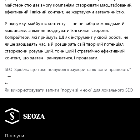
майстерністю дає змогу компаніям створювати масштабований,
ефективний і якісний контент, не жертвуючи автентичністю.
У підсумку, майбутнє контенту — це не вибір між людьми й
машинами, а вміння поєднувати їхні сильні сторони.
Копірайтери, які приймуть ШІ як інструмент у своїй роботі, не
лише заощадять час, а й розширять свій творчий потенціал,
створюючи розумніший, точніший і стратегічно ефективний
контент, що здатен і ранжуватися, і продавати.
SEO-Spiders: що таке пошукові краулери та як вони працюють?
→
←
Як використовувати запити “поруч зі мною” для локального SEO
Послуги