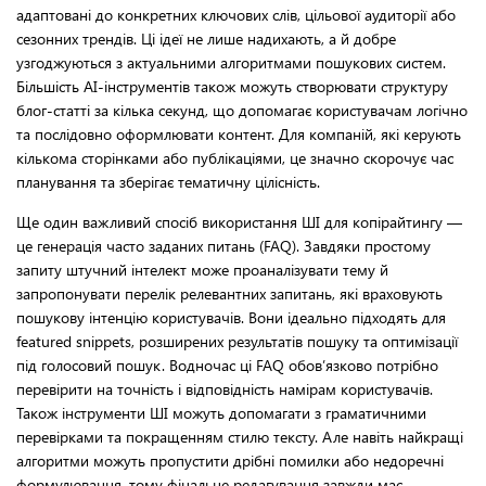
адаптовані до конкретних ключових слів, цільової аудиторії або
сезонних трендів. Ці ідеї не лише надихають, а й добре
узгоджуються з актуальними алгоритмами пошукових систем.
Більшість AI-інструментів також можуть створювати структуру
блог-статті за кілька секунд, що допомагає користувачам логічно
та послідовно оформлювати контент. Для компаній, які керують
кількома сторінками або публікаціями, це значно скорочує час
планування та зберігає тематичну цілісність.
Ще один важливий спосіб використання ШІ для копірайтингу —
це генерація часто заданих питань (FAQ). Завдяки простому
запиту штучний інтелект може проаналізувати тему й
запропонувати перелік релевантних запитань, які враховують
пошукову інтенцію користувачів. Вони ідеально підходять для
featured snippets, розширених результатів пошуку та оптимізації
під голосовий пошук. Водночас ці FAQ обов’язково потрібно
перевірити на точність і відповідність намірам користувачів.
Також інструменти ШІ можуть допомагати з граматичними
перевірками та покращенням стилю тексту. Але навіть найкращі
алгоритми можуть пропустити дрібні помилки або недоречні
формулювання, тому фінальне редагування завжди має