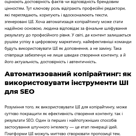
оцінюють достовірність фактів чи відповідність брендовим
цінностям. Тут ключову роль відіграють професійні редактори,
які переглядають, коригують і вдосконалюють тексти,
згенеровані ШІ. Хоча автоматизація копірайтингу може стати
надійною основою, людина відповідає за фінальне шліфування
результату до професійного рівня. У світі, де контент залишається
рушієм успіху в цифровому маркетингу, найефективніші команди
будуть використовувати ШІ як доповнення, а не заміну. Така
співпраця забезпечує не лише швидке створення контенту, а й
його актуальність, достовірність і автентичність.
Автоматизований копірайтинг: як
використовувати інструменти ШІ
для SEO
Розуміння того, як використовувати ШІ для копірайтингу, може
суттєво покращити як ефективність створення контенту, так і
результати SEO. Один із перших і найпотужніших способів
застосування штучного інтелекту — це етап генерації ідей.
Платформи ШІ можуть миттєво створювати пропозиції тем,