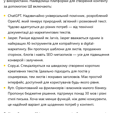
у використанні. Найвідоміші платформи для створення контенту
за допомогою ШІ включають:
ChatGPT. Надзвичайно універсальний помічник, розроблений
OpenAI, який генерує природний, зв’язний і розмовний текст.
Чудово адаптується до різних потреб — від технічної
документації до маркетингових текстів.
Jasper. Раніше відомий як Jarvis, Jasper вважається одним із
найкращих AI-інструментів для копірайтингу в digital-
маркетингу. Він пропонує шаблони для листів, продажних
сторінок, блогів і навіть SEO-метаописів — усе для підвищення
конверсій і залучення.
Copy.ai. Спеціалізується на швидкому створенні коротких
креативних текстів. Ідеально підходить для постів у
соцмережах, тем листів і яскравих заголовків. Має простий
інтерфейс, доступний для користувачів будь-якого рівня.
Rytr. Орієнтований на фрилансерів і власників малого бізнесу.
Пропонує бюджетне рішення, підтримує понад 30 мов і різні
стилі письма. Хоча має менше функцій, ніж деякі конкуренти,
це надійний варіант для щоденних потреб у контенті.