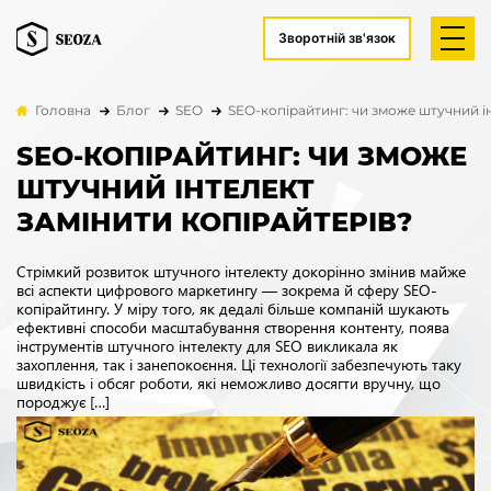
Зворотній зв'язок
Головна
Блог
SEO
SEO-копірайтинг: чи зможе штучний ін
SEO-КОПІРАЙТИНГ: ЧИ ЗМОЖЕ
ШТУЧНИЙ ІНТЕЛЕКТ
ЗАМІНИТИ КОПІРАЙТЕРІВ?
Стрімкий розвиток штучного інтелекту докорінно змінив майже
всі аспекти цифрового маркетингу — зокрема й сферу SEO-
копірайтингу. У міру того, як дедалі більше компаній шукають
ефективні способи масштабування створення контенту, поява
інструментів штучного інтелекту для SEO викликала як
захоплення, так і занепокоєння. Ці технології забезпечують таку
швидкість і обсяг роботи, які неможливо досягти вручну, що
породжує […]