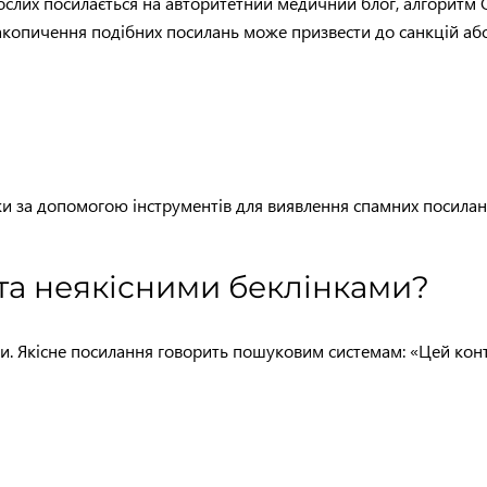
ослих посилається на авторитетний медичний блог, алгоритм G
накопичення подібних посилань може призвести до санкцій аб
ки за допомогою інструментів для виявлення спамних посила
 та неякісними беклінками?
 Якісне посилання говорить пошуковим системам: «Цей контен