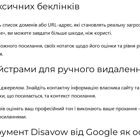
ксичних беклінків
ть список доменів або URL-адрес, які становлять реальну загр
», ви можете завдати більше шкоди, ніж користі.
ожного посилання, своїх нотаток щодо його оцінки та рівня 
я.
майстрами для ручного видален
 джерелом. Знайдіть контактну інформацію власника сайту та
ки, що посилається, та контекст посилання.
трів оцінять ваш професійний тон і виконають ваше проханн
посиланнями.
румент Disavow від Google як 