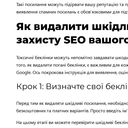
Такі посилання можуть підірвати вашу репутацію та п
виявлення спамних посилань є обов’язковими для під
Як видалити шкідли
захисту SEO вашог
Токсичні беклінки можуть непомітно завдавати шкоди 
того, як видалити погані беклінки, є важливим для ко
Google. Ось покрокова інструкція для виявлення, оцін
Крок 1: Визначте свої бекл
Перед тим як видаляти шкідливі посилання, необхідно 
безкоштовних та платних варіантів. Просто введіть ім
На цьому етапі ви можете перевірити шкідливі беклінки