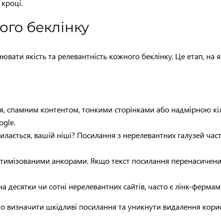
 кроці.
ного беклінку
інювати якість та релевантність кожного беклінку. Це етап, на
ся, спамним контентом, тонкими сторінками або надмірною кі
ogle.
осилається, вашій ніші? Посилання з нерелевантних галузей ч
 оптимізованими анкорами. Якщо текст посилання перенасичен
на десятки чи сотні нерелевантних сайтів, часто є лінк-фер
о визначити шкідливі посилання та уникнути видалення корис