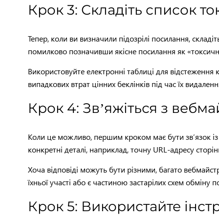
Крок 3: Складіть список то
Тепер, коли ви визначили підозрілі посилання, складі
помилково позначивши якісне посилання як «токсичне
Використовуйте електронні таблиці для відстеження к
випадкових втрат цінних беклінків під час їх видаленн
Крок 4: Зв’яжіться з веб
Коли це можливо, першим кроком має бути зв’язок із
конкретні деталі, наприклад, точну URL-адресу сторін
Хоча відповіді можуть бути різними, багато вебмайс
їхньої участі або є частиною застарілих схем обміну 
Крок 5: Використайте інст