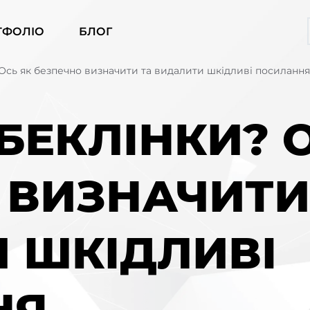
ТФОЛІО
БЛОГ
 Ось як безпечно визначити та видалити шкідливі посилання
БЕКЛІНКИ? 
 ВИЗНАЧИТИ
 ШКІДЛИВІ
НЯ