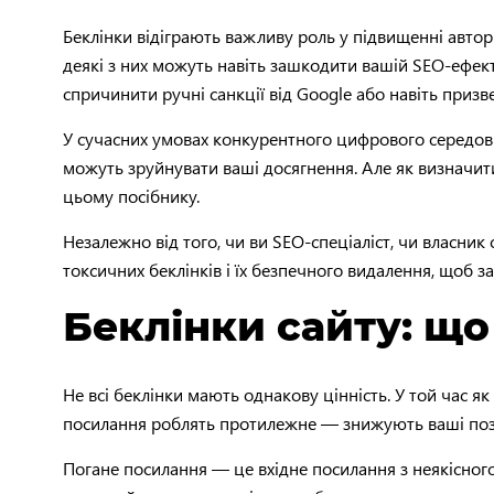
Беклінки відіграють важливу роль у підвищенні авто
деякі з них можуть навіть зашкодити вашій SEO-ефекти
спричинити ручні санкції від Google або навіть призв
У сучасних умовах конкурентного цифрового середови
можуть зруйнувати ваші досягнення. Але як визначит
цьому посібнику.
Незалежно від того, чи ви SEO-спеціаліст, чи власник
токсичних беклінків і їх безпечного видалення, щоб з
Беклінки сайту: що
Не всі беклінки мають однакову цінність. У той час 
посилання роблять протилежне — знижують ваші позиц
Погане посилання — це вхідне посилання з неякісного,