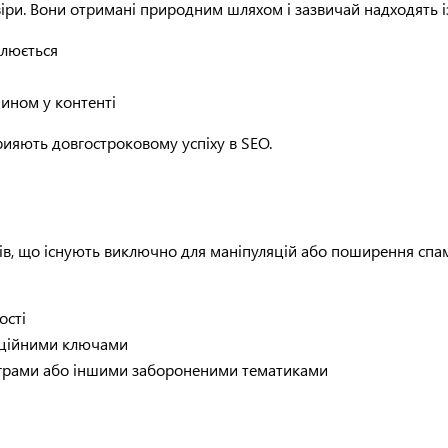
віри. Вони отримані природним шляхом і зазвичай надходять і
влюється
ином у контенті
рияють довгостроковому успіху в SEO.
тів, що існують виключно для маніпуляцій або поширення спам
ості
рційними ключами
 іграми або іншими забороненими тематиками