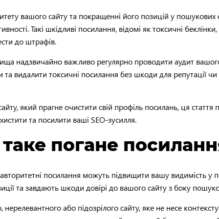
ритету вашого сайту та покращенні його позицій у пошукових 
вності. Такі шкідливі посилання, відомі як токсичні беклінки
ести до штрафів.
ща надзвичайно важливо регулярно проводити аудит вашого п
и та видалити токсичні посилання без шкоди для репутації чи
 сайту, який прагне очистити свій профіль посилань, ця статт
ахистити та посилити ваші SEO-зусилля.
 таке погане посиланн
як авторитетні посилання можуть підвищити вашу видимість у 
ії та завдають шкоди довірі до вашого сайту з боку пошуко
 нерелевантного або підозрілого сайту, яке не несе контексту