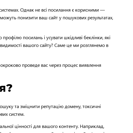
системах. Однак не всі посилання є корисними —
, можуть понизити ваш сайт у пошукових результатах,
рофілю посилань і усувати шкідливі беклінки, які
 видимості вашого сайту? Саме це ми розглянемо в
я покроково проведе вас через процес виявлення
я?
пошуку та зміцнити репутацію домену, токсичні
вих систем.
альної цінності для вашого контенту. Наприклад,