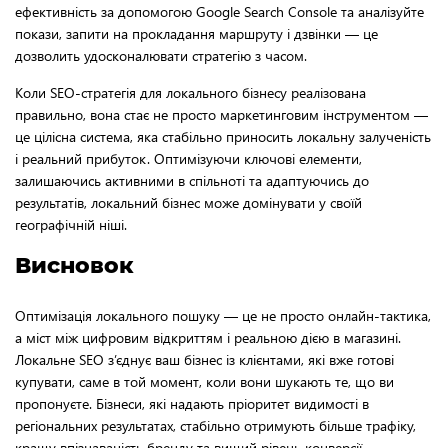
ефективність за допомогою Google Search Console та аналізуйте
покази, запити на прокладання маршруту і дзвінки — це
дозволить удосконалювати стратегію з часом.
Коли SEO-стратегія для локального бізнесу реалізована
правильно, вона стає не просто маркетинговим інструментом —
це цілісна система, яка стабільно приносить локальну залученість
і реальний прибуток. Оптимізуючи ключові елементи,
залишаючись активними в спільноті та адаптуючись до
результатів, локальний бізнес може домінувати у своїй
географічній ніші.
Висновок
Оптимізація локального пошуку — це не просто онлайн-тактика,
а міст між цифровим відкриттям і реальною дією в магазині.
Локальне SEO з’єднує ваш бізнес із клієнтами, які вже готові
купувати, саме в той момент, коли вони шукають те, що ви
пропонуєте. Бізнеси, які надають пріоритет видимості в
регіональних результатах, стабільно отримують більше трафіку,
кращу впізнаваність бренду та вищий рівень конверсії.