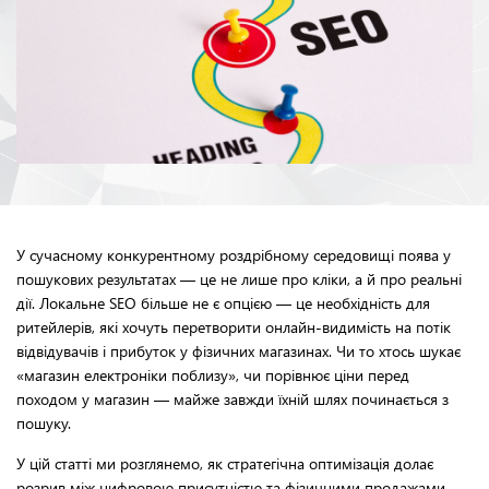
У сучасному конкурентному роздрібному середовищі поява у
пошукових результатах — це не лише про кліки, а й про реальні
дії. Локальне SEO більше не є опцією — це необхідність для
ритейлерів, які хочуть перетворити онлайн-видимість на потік
відвідувачів і прибуток у фізичних магазинах. Чи то хтось шукає
«магазин електроніки поблизу», чи порівнює ціни перед
походом у магазин — майже завжди їхній шлях починається з
пошуку.
У цій статті ми розглянемо, як стратегічна оптимізація долає
розрив між цифровою присутністю та фізичними продажами.