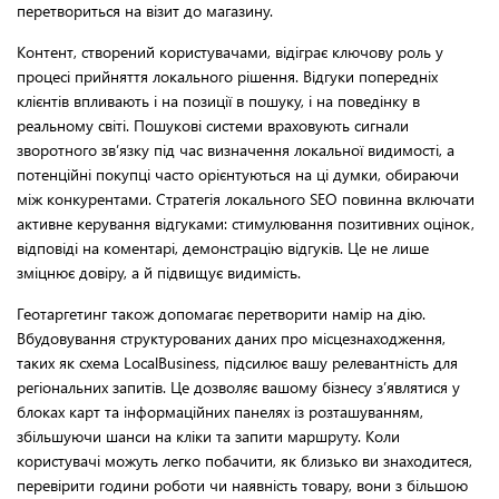
перетвориться на візит до магазину.
Контент, створений користувачами, відіграє ключову роль у
процесі прийняття локального рішення. Відгуки попередніх
клієнтів впливають і на позиції в пошуку, і на поведінку в
реальному світі. Пошукові системи враховують сигнали
зворотного зв’язку під час визначення локальної видимості, а
потенційні покупці часто орієнтуються на ці думки, обираючи
між конкурентами. Стратегія локального SEO повинна включати
активне керування відгуками: стимулювання позитивних оцінок,
відповіді на коментарі, демонстрацію відгуків. Це не лише
зміцнює довіру, а й підвищує видимість.
Геотаргетинг також допомагає перетворити намір на дію.
Вбудовування структурованих даних про місцезнаходження,
таких як схема LocalBusiness, підсилює вашу релевантність для
регіональних запитів. Це дозволяє вашому бізнесу з’являтися у
блоках карт та інформаційних панелях із розташуванням,
збільшуючи шанси на кліки та запити маршруту. Коли
користувачі можуть легко побачити, як близько ви знаходитеся,
перевірити години роботи чи наявність товару, вони з більшою