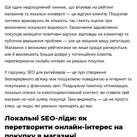
Ще один недооцінений чинник, що впливає на рейтинг
магазинів та локальні конверсії — це відгуки клієнтів. Пошукові
системи враховують як кількість, так і якість оцінок при
визначенні локальної видимості. Заохочення задоволених
покупців залишати позитивні відгуки, відповідь на коментарі та
публічне вирішення проблем — усе це зміцнює вашу репутацію.
Магазини з високими рейтингами не лише краще ранжуються,
але й викликають більше довіри у потенційних клієнтів,
перетворюючи онлайн-інтерес на реальні покупки.
У підсумку, SEO для ритейлерів — це про створення
безперервного зв’язку між пошуковою поведінкою в інтернеті та
покупками у фізичному світі. Поєднуючи технічну оптимізацію,
локальні списки та клієнтоорієнтований контент, ви ставите свій
магазин на чолі шляху покупця. Така видимість — це не просто
кліки, це люди, які реально приходять до вас.
Локальні SEO-ліди: як
перетворити онлайн-інтерес на
покупку в магазині