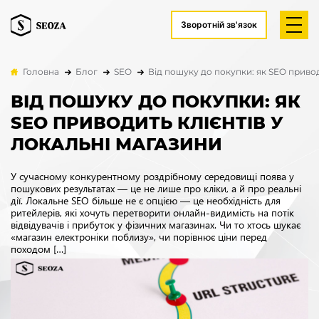
Зворотній зв'язок
Головна
Блог
SEO
Від пошуку до покупки: як SEO привод
ВІД ПОШУКУ ДО ПОКУПКИ: ЯК
SEO ПРИВОДИТЬ КЛІЄНТІВ У
ЛОКАЛЬНІ МАГАЗИНИ
У сучасному конкурентному роздрібному середовищі поява у
пошукових результатах — це не лише про кліки, а й про реальні
дії. Локальне SEO більше не є опцією — це необхідність для
ритейлерів, які хочуть перетворити онлайн-видимість на потік
відвідувачів і прибуток у фізичних магазинах. Чи то хтось шукає
«магазин електроніки поблизу», чи порівнює ціни перед
походом […]