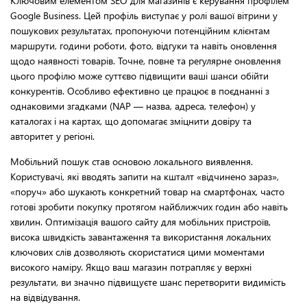
Ключовим елементом SEO для магазинів є керування профілем
Google Business. Цей профіль виступає у ролі вашої вітрини у
пошукових результатах, пропонуючи потенційним клієнтам
маршрути, години роботи, фото, відгуки та навіть оновлення
щодо наявності товарів. Точне, повне та регулярне оновлення
цього профілю може суттєво підвищити ваші шанси обійти
конкурентів. Особливо ефективно це працює в поєднанні з
однаковими згадками (NAP — назва, адреса, телефон) у
каталогах і на картах, що допомагає зміцнити довіру та
авторитет у регіоні.
Мобільний пошук став основою локального виявлення.
Користувачі, які вводять запити на кшталт «відчинено зараз»,
«поруч» або шукають конкретний товар на смартфонах, часто
готові зробити покупку протягом найближчих годин або навіть
хвилин. Оптимізація вашого сайту для мобільних пристроїв,
висока швидкість завантаження та використання локальних
ключових слів дозволяють скористатися цими моментами
високого наміру. Якщо ваш магазин потрапляє у верхні
результати, ви значно підвищуєте шанс перетворити видимість
на відвідування.