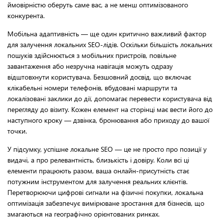
ймовірністю оберуть саме вас, а не менш оптимізованого
конкурента.
Мобільна адаптивність — ще один критично важливий фактор
для залучення локальних SEO-лідів. Оскільки більшість локальних
пошуків здійснюється з мобільних пристроїв, повільне
завантаження або незручна навігація можуть одразу
відштовхнути користувача. Безшовний досвід, що включає
клікабельні номери телефонів, вбудовані маршрути та
локалізовані заклики до дії, допомагає перевести користувача від
перегляду до візиту. Кожен елемент на сторінці має вести його до
наступного кроку — дзвінка, бронювання або приходу до вашої
точки.
У підсумку, успішне локальне SEO — це не просто про позиції у
видачі, а про релевантність, близькість і довіру. Коли всі ці
елементи працюють разом, ваша онлайн-присутність стає
потужним інструментом для залучення реальних клієнтів.
Перетворюючи цифрові сигнали на фізичні покупки, локальна
оптимізація забезпечує вимірюване зростання для бізнесів, що
змагаються на географічно орієнтованих ринках.