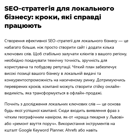
SEO-стратегія для локального
бізнесу: кроки, які справді
працюють
Створення ефективної SEO-стратегії для локального бізнесу — це
набагато більше, ніж просто створити сайт і додати кілька
ключових слів. Щоб стабільно залучати клієнтів з вашого регіону,
необхідно поєднувати технічну точність, зручність для
користувача та побудову репутації. Чіткий план забезпечує
високі позиції вашого бізнесу в локальній видачі та
конкурентоспроможність на насиченому ринку. Дотримуючись
перевірених кроків, компанії можуть створити стійку онлайн-
видимість, яка трансформується в офлайн-продажі.
Почніть з дослідження локальних ключових слів — це основа
будь-якої успішної кампанії. Сюди входить виявлення фраз з
чітким географічним наміром, як-от «краща пекарня у Львові»
або «ремонт взуття поруч». Використання інструментів на
кшталт Google Keyword Planner, Ahrefs або навіть