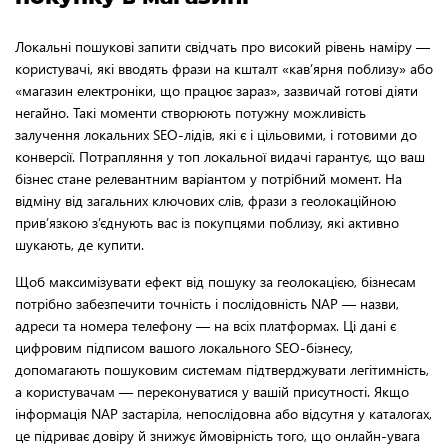
Локальні пошукові запити свідчать про високий рівень наміру —
користувачі, які вводять фрази на кшталт «кав’ярня поблизу» або
«магазин електроніки, що працює зараз», зазвичай готові діяти
негайно. Такі моменти створюють потужну можливість
залучення локальних SEO-лідів, які є і цільовими, і готовими до
конверсії. Потрапляння у топ локальної видачі гарантує, що ваш
бізнес стане релевантним варіантом у потрібний момент. На
відміну від загальних ключових слів, фрази з геолокаційною
прив’язкою з’єднують вас із покупцями поблизу, які активно
шукають, де купити.
Щоб максимізувати ефект від пошуку за геолокацією, бізнесам
потрібно забезпечити точність і послідовність NAP — назви,
адреси та номера телефону — на всіх платформах. Ці дані є
цифровим підписом вашого локального SEO-бізнесу,
допомагають пошуковим системам підтверджувати легітимність,
а користувачам — переконуватися у вашій присутності. Якщо
інформація NAP застаріла, непослідовна або відсутня у каталогах,
це підриває довіру й знижує ймовірність того, що онлайн-увага