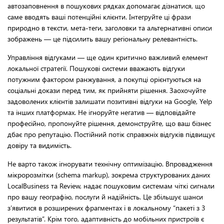
автозаповнення в пошукових рядках допомагає дізнатися, що
саме вводять ваші потенційні клієнти. Інтегруйте ці фрази
природно в тексти, мета-теги, заголовки та альтернативні описи
зображень — це підсилить вашу регіональну релевантність.
Управління відгуками — ще один критично важливий елемент
локальної стратегії. Пошукові системи вважають відгуки
потужним фактором ранжування, а покупці орієнтуються на
соціальні докази перед тим, як прийняти рішення. Заохочуйте
задоволених клієнтів залишати позитивні відгуки на Google, Yelp
та інших платформах. Не ігноруйте негатив — відповідайте
професійно, пропонуйте рішення, демонструйте, що ваш бізнес
дбає про репутацію. Постійний потік справжніх відгуків підвищує
довіру та видимість.
Не варто також ігнорувати технічну оптимізацію. Впровадження
мікророзмітки (schema markup), зокрема структурованих даних
LocalBusiness та Review, надає пошуковим системам чіткі сигнали
про вашу географію, послуги й надійність. Це збільшує шанси
з’явитися в розширених фрагментах і в локальному “пакеті з 3
результатів”. Крім того, адаптивність до мобільних пристроїв є