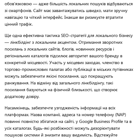
обов’язковою — адже більшість локальних пошуків відбуваються
зі смартфонів. Сайт має завантажуватись швидко, мати зручну
навігацію та чіткий інтерфейс. Інакше ви ризикуєте втратити
цінний трафік.
Ще одна ефективна тактика SEO-стратегії для локального бізнесу
— лінкбілдінг з локальним акцентом. Отримання зворотних
посилань з локальних сайтів, блогів, новинних ресурсів і
регіональних каталогів підсилює авторитет вашого бренду в
конкретній місцевості. Участь у місцевих заходах, членство в
торгово-промислових палатах або публікації в міських путівниках
можуть забезпечити якісні посилання, що покращують
ранжування. На відміну від загального лінкбілдінгу, такі
посилання базуються на фізичній близькості, що створює
додаткову довіру.
Насамкінець, забезпечте узгодженість інформації на всіх
платформах. Назва компанії, адреса та номер телефону (NAP)
повинні повністю збігатися на сайті, у Google Business Profile та в
усіх каталогах. Будь-які розбіжності можуть дезорієнтувати
пошукові системи й знизити вашу видимість. Відстежуйте