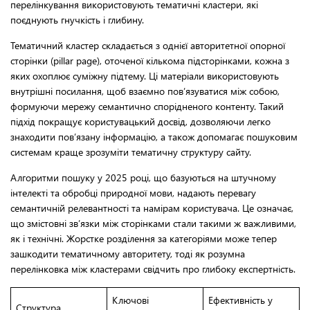
перелінкування використовують тематичні кластери, які
поєднують гнучкість і глибину.
Тематичний кластер складається з однієї авторитетної опорної
сторінки (pillar page), оточеної кількома підсторінками, кожна з
яких охоплює суміжну підтему. Ці матеріали використовують
внутрішні посилання, щоб взаємно пов’язуватися між собою,
формуючи мережу семантично спорідненого контенту. Такий
підхід покращує користувацький досвід, дозволяючи легко
знаходити пов’язану інформацію, а також допомагає пошуковим
системам краще зрозуміти тематичну структуру сайту.
Алгоритми пошуку у 2025 році, що базуються на штучному
інтелекті та обробці природної мови, надають перевагу
семантичній релевантності та намірам користувача. Це означає,
що змістовні зв’язки між сторінками стали такими ж важливими,
як і технічні. Жорстке розділення за категоріями може тепер
зашкодити тематичному авторитету, тоді як розумна
перелінковка між кластерами свідчить про глибоку експертність.
Ключові
Ефективність у
Структура