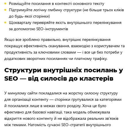
Розміщуйте посилання в контексті основного тексту
Підтримуйте логічну глибину структури (не більше трьох кліків
до будь-якої сторінки)
Щокварталу перевіряйте якість внутрішнього перелінкування
за допомогою SEO-інструментів
Якщо все зроблено правильно, внутрішнє перелінкування
покращує ефективність сканування, взаємодію з користувачем та
продуктивність за ключовими словами — і все це без потреби у
додаткових зворотних посиланнях чи платному трафіку.
Структури внутрішніх посилань у
SEO — від силосів до кластерів
У минулому сайти покладалися на жорстку силосну структуру
для організації контенту — сторінки групувалися за категоріями
й посилалися лише в межах свого розділу. Хоча це було
ефективно для базової навігації, така модель обмежувала
відкриття нового контенту й не відображала реальних зв’язків
між темами. Натомість сучасні SEO-стратегії внутрішнього