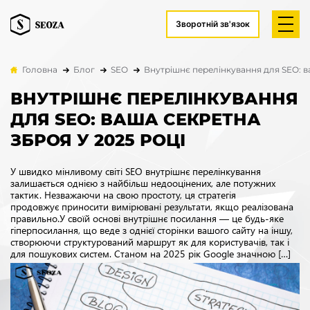
Зворотній зв'язок
Головна
Блог
SEO
Внутрішнє перелінкування для SEO: в
ВНУТРІШНЄ ПЕРЕЛІНКУВАННЯ
ДЛЯ SEO: ВАША СЕКРЕТНА
ЗБРОЯ У 2025 РОЦІ
У швидко мінливому світі SEO внутрішнє перелінкування
залишається однією з найбільш недооцінених, але потужних
тактик. Незважаючи на свою простоту, ця стратегія
продовжує приносити вимірювані результати, якщо реалізована
правильно.У своїй основі внутрішнє посилання — це будь-яке
гіперпосилання, що веде з однієї сторінки вашого сайту на іншу,
створюючи структурований маршрут як для користувачів, так і
для пошукових систем. Станом на 2025 рік Google значною […]