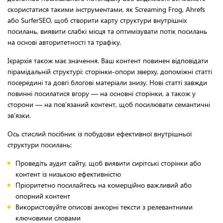
скористатися такими інструментами, як Screaming Frog, Ahrefs
або SurferSEO, щоб створити карту структури внутрішніх
посилань, виявити слабкі місця та оптимізувати потік посилань
на основі авторитетності та трафіку.
Ієрархія також має значення. Ваш контент повинен відповідати
пірамідальній структурі: сторінки-опори зверху, допоміжні статті
посередині та довгі блогові матеріали знизу. Нові статті завжди
повинні посилатися вгору — на основні сторінки, а також у
сторони — на пов’язаний контент, щоб посилювати семантичні
зв’язки.
Ось стислий посібник із побудови ефективної внутрішньої
структури посилань:
Проведіть аудит сайту, щоб виявити сирітські сторінки або
контент із низькою ефективністю
Пріоритетно посилайтесь на комерційно важливий або
опорний контент
Використовуйте описові анкорні тексти з релевантними
ключовими словами