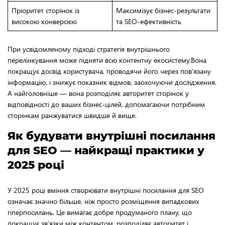
Пріоритет сторінок із
Максимізує бізнес-результати
високою конверсією
та SEO-ефективність
При усвідомленому підході стратегія внутрішнього
перелінкування може підняти всю контентну екосистему.Вона
покращує досвід користувача, проводячи його через пов’язану
інформацію, і знижує показник відмов, заохочуючи дослідження.
А найголовніше — вона розподіляє авторитет сторінок у
відповідності до ваших бізнес-цілей, допомагаючи потрібним
сторінкам ранжуватися швидше й вище.
Як будувати внутрішні посилання
для SEO — найкращі практики у
2025 році
У 2025 році вміння створювати внутрішні посилання для SEO
означає значно більше, ніж просто розміщення випадкових
гіперпосилань. Це вимагає добре продуманого плану, що
покращує зв’язки між контентом, розподіляє авторитет і