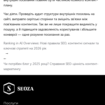
плану.
Час діяти. Проведіть аудит структури внутрішніх посилань на
сайті, виправте сирітські сторінки та зміцніть зв’язки між
пов’язаним контентом. Так ви не лише покращите видимість у
пошуку, а й підвищите задоволеність користувачів і збільшите
конверсії — одне розумне посилання за раз.
Ranking in AI Overviews: Нові правила SEO, контентні сигнали та
ключові стратегії на 2026 рік
→
←
Чи потрібен блог у 2025 році? Справжня SEO-цінність контент-
маркетингу
Послуги