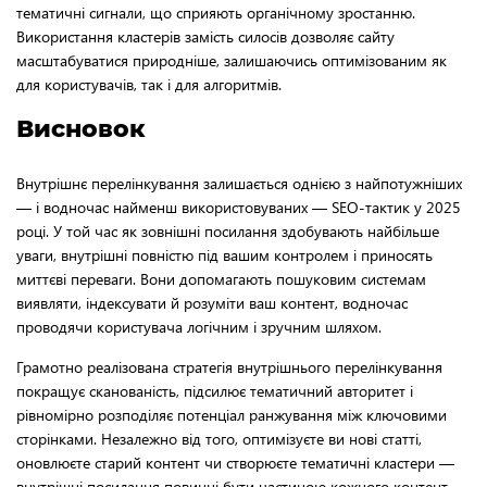
тематичні сигнали, що сприяють органічному зростанню.
Використання кластерів замість силосів дозволяє сайту
масштабуватися природніше, залишаючись оптимізованим як
для користувачів, так і для алгоритмів.
Висновок
Внутрішнє перелінкування залишається однією з найпотужніших
— і водночас найменш використовуваних — SEO-тактик у 2025
році. У той час як зовнішні посилання здобувають найбільше
уваги, внутрішні повністю під вашим контролем і приносять
миттєві переваги. Вони допомагають пошуковим системам
виявляти, індексувати й розуміти ваш контент, водночас
проводячи користувача логічним і зручним шляхом.
Грамотно реалізована стратегія внутрішнього перелінкування
покращує сканованість, підсилює тематичний авторитет і
рівномірно розподіляє потенціал ранжування між ключовими
сторінками. Незалежно від того, оптимізуєте ви нові статті,
оновлюєте старий контент чи створюєте тематичні кластери —
внутрішні посилання повинні бути частиною кожного контент-