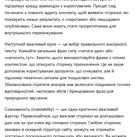
підтримує кращу взаємодію з користувачем. Процес слід
починати з повного аудиту контенту, щоб виявити сторінки, які
показують низькі результати, є «сиротами» або нещодавно
опубліковані. Саме вони мають стати пріоритетними для
внутрішнього перелінкування.
Наступний важливий крок — це вибір правильного анкорного
тексту. Уникайте загальних фраз типу «читати далі» або
«натисніть тут». Замість цього використовуйте фрази з чітким
контекстом, що описують сторінку призначення. Це не лише
допомагає користувачам зрозуміти, що очікувати, але й
підсилює тематичні сигнали для пошукових систем.
Збалансована стратегія анкорів має включати поєднання точних
відповідностей, часткових збігів і брендованих фраз для
природного звучання.
Сканованість (crawlability) — ще один критично важливий
фактор. Переконайтеся, що важливі сторінки не розташовані
далі ніж за три кліки від головної сторінки. Глибокі сторінки,
заховані в складній структурі сайту, можуть не отримати
достатньо посилального потенціалу або видимості. Ви можете