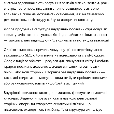
системи вдосконалюють розуміння зв’язків між контентом, роль
внутрішнього перелінкування значно розширюється. Воно
впливає не лише на можливість сканування, а й на тематичну
релевантність, архітектуру сайту та авторитет контенту.
Добре продумана структура внутрішніх посилань спрямовує як
користувачів, так і пошукових ботів до найважливіших сторінок
— максимально підвищуючи їх видимість та потенціал взаємодії.
Однією з ключових причин, чому внутрішнє перелінкування
важливе для SEO, є його вплив на індексацію та crawl-бюджет.
Google виділяє обмежені ресурси для сканування сайту, і логічна
ієрархія посилань дозволяє швидше виявляти та оцінювати
глибші або нові сторінки. Сторінки без внутрішніх посилань —
так звані «сироти» — можуть ніколи не бути проіндексованими
або ранжованими, навіть якщо їхній вміст цінний.
Внутрішні посилання також допомагають формувати тематичні
кластери. З’єднуючи пов’язані статті навколо центральної
сторінки-опори, ви створюєте семантичні зв’язки, що
підсилюють експертність і глибину. Така структура сигналізує