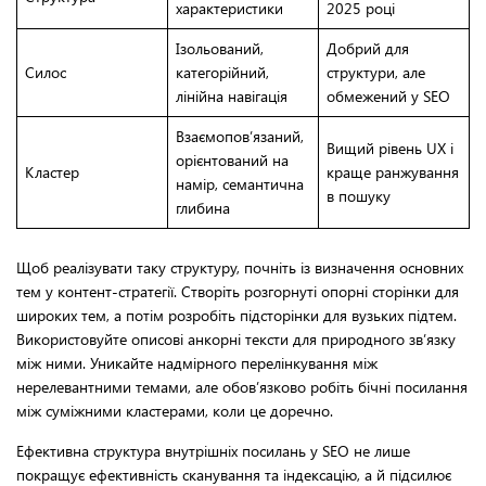
характеристики
2025 році
Ізольований,
Добрий для
Силос
категорійний,
структури, але
лінійна навігація
обмежений у SEO
Взаємопов’язаний,
Вищий рівень UX і
орієнтований на
Кластер
краще ранжування
намір, семантична
в пошуку
глибина
Щоб реалізувати таку структуру, почніть із визначення основних
тем у контент-стратегії. Створіть розгорнуті опорні сторінки для
широких тем, а потім розробіть підсторінки для вузьких підтем.
Використовуйте описові анкорні тексти для природного зв’язку
між ними. Уникайте надмірного перелінкування між
нерелевантними темами, але обов’язково робіть бічні посилання
між суміжними кластерами, коли це доречно.
Ефективна структура внутрішніх посилань у SEO не лише
покращує ефективність сканування та індексацію, а й підсилює