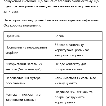
пошуковим системам, що ваш сайт всебічно охоплює тему, що
підвищує авторитет і потенціал ранжування за конкурентними
запитами.
Не всі практики внутрішньої перелінковки однаково ефективні.
Ось коротке порівняння:
Практика
Вплив
Збиває з пантелику
Посилання на нерелевантні
користувача, розмиває
сторінки
авторитет сторінки
Використання загальних
Не дає контексту для
анкорів (“натисніть тут”)
пошукових систем
Перенасичення футера
Сприймається як спам, має
посиланнями
низьку цінність
Підсилює SEO-сигнали та
Контекстні посилання з
покращує зручність
ключовими словами
користування