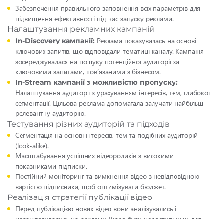
Забезпечення правильного заповнення всіх параметрів для
підвищення ефективності під час запуску реклами.
Налаштування рекламних кампаній
Реклама показувалась на основі
In-Discovery кампанії:
ключових запитів, що відповідали тематиці каналу. Кампанія
зосереджувалася на пошуку потенційної аудиторії за
ключовими запитами, пов’язаними з бізнесом.
In-Stream кампанії з можливістю пропуску:
Налаштування аудиторії з урахуванням інтересів, тем, глибокої
сегментації. Цільова реклама допомагала залучати найбільш
релевантну аудиторію.
Тестування різних аудиторій та підходів
Сегментація на основі інтересів, тем та подібних аудиторій
(look-alike).
Масштабування успішних відеороликів з високими
показниками підписки.
Постійний моніторинг та вимкнення відео з невідповідною
вартістю підписника, щоб оптимізувати бюджет.
Реалізація стратегії публікації відео
Перед публікацією нових відео вони аналізувались і
налаштовувались на рекламу. Відео були недоступними для