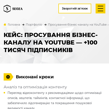
Зворотній зв'язок
Головна
Портфоліо
Просування бізнес-каналу на YouTube —
КЕЙС: ПРОСУВАННЯ БІЗНЕС-
КАНАЛУ НА YOUTUBE — +100
ТИСЯЧ ПІДПИСНИКІВ
Виконані кроки
Аналіз та оптимізація контенту
Перегляд відеоконтенту з рекомендаціями щодо оптимізації
описів, хештегів, таймінгів, контактної інформації, що
забезпечило лідогенерацію та покращення пошукової
видимості каналу.