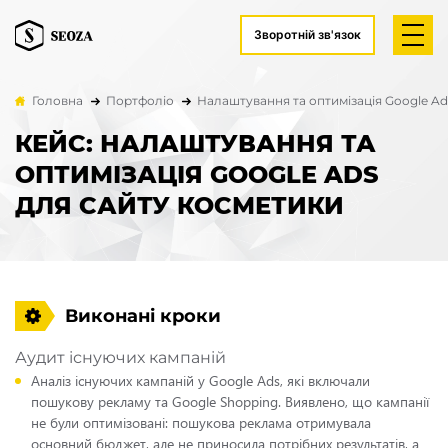
Зворотній зв'язок
Головна
Портфоліо
Налаштування та оптимізація Google Ad
КЕЙС: НАЛАШТУВАННЯ ТА
ОПТИМІЗАЦІЯ GOOGLE ADS
ДЛЯ САЙТУ КОСМЕТИКИ
Виконані кроки
Аудит існуючих кампаній
Аналіз існуючих кампаній у Google Ads, які включали
пошукову рекламу та Google Shopping. Виявлено, що кампанії
не були оптимізовані: пошукова реклама отримувала
основний бюджет, але не приносила потрібних результатів, а