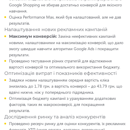
Google Shopping не збирав достатньо конверсій для якісного
навчання.
Оцінка Performance Max, який був налаштований, але не дав
результатів.
Налаштування нових рекламних кампаній
Заміна неефективних кампаній
Максимум конверсій:
новими, налаштованими на максимізацію конверсій, що дало
змогу швидше навчити алгоритми Google Ads і покращити
результати.
Проведено тестування різних стратегій для відстеження
вартості конверсій та оптимального використання бюджету.
Оптимізація витрат і показників ефективності
Завдяки новим налаштуванням середня вартість кліка
знизилась до 1,78 грн, а вартість конверсії – до 43,79 грн, що
вдвічі нижче, ніж у попереднього підрядника.
Оптимізація бюджету кампанії з урахуванням додаткових
факторів, таких як макроконверсії, для покращення
результатів.
Дослідження ринку та аналіз конкурентів
Проведено ресерч ринку для оцінки конкурентів, їх рекламних
форматів, УТП (умов оплати, доставки, повернення).