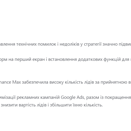
влення технічних помилок і недоліків у стратегії значно підв
рм на перший екран і встановлення додаткових функцій для
ance Max забезпечила високу кількість лідів за прийнятною в
птимізації рекламних кампаній Google Ads, разом із покращен
низити вартість лідів і збільшити їхню кількість.