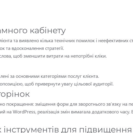
амного кабінету
ієнта та виявлено кілька технічних помилок і неефективних с
к та вдосконалення стратегії.
слова, щоб зменшити витрати на непотрібні кліки.
лені за основними категоріями послуг клієнта.
позицією, щоб привернути увагу цільової аудиторії.
торінок
но покращення: зміщення форм для зворотнього зв’язку на п
ий на WordPress, реалізація змін вимагала додаткового часу.
інструментів для підвищення 