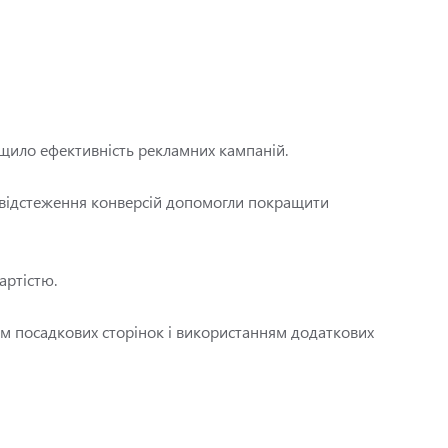
ищило ефективність рекламних кампаній.
 відстеження конверсій допомогли покращити
артістю.
ням посадкових сторінок і використанням додаткових