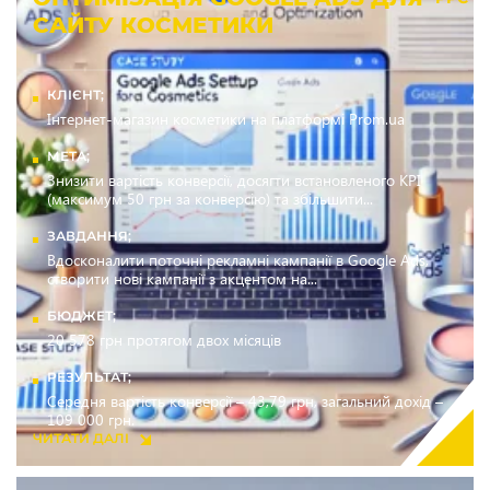
САЙТУ КОСМЕТИКИ
КЛІЄНТ;
Інтернет-магазин косметики на платформі Prom.ua
МЕТА;
Знизити вартість конверсії, досягти встановленого KPI
(максимум 50 грн за конверсію) та збільшити...
ЗАВДАННЯ;
Вдосконалити поточні рекламні кампанії в Google Ads,
створити нові кампанії з акцентом на...
БЮДЖЕТ;
20 578 грн протягом двох місяців
РЕЗУЛЬТАТ;
Середня вартість конверсії – 43,79 грн, загальний дохід –
109 000 грн.
ЧИТАТИ ДАЛІ