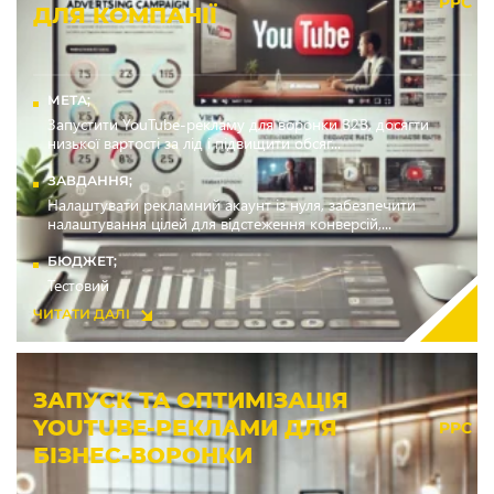
PPC
ДЛЯ КОМПАНІЇ
МЕТА;
Запустити YouTube-рекламу для воронки B2B, досягти
низької вартості за лід і підвищити обсяг...
ЗАВДАННЯ;
Налаштувати рекламний акаунт із нуля, забезпечити
налаштування цілей для відстеження конверсій,...
БЮДЖЕТ;
Тестовий
ЧИТАТИ ДАЛІ
ЗАПУСК ТА ОПТИМІЗАЦІЯ
YOUTUBE-РЕКЛАМИ ДЛЯ
PPC
БІЗНЕС-ВОРОНКИ