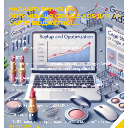
НАЛАШТУВАННЯ ТА
ОПТИМІЗАЦІЯ GOOGLE ADS ДЛЯ
PPC
САЙТУ БЮДЖЕТНОЇ...
КЛІЄНТ;
Інтернет-магазин бюджетної косметики.
МЕТА;
Створити ефективні рекламні кампанії в Google Ads для
підвищення продажів і досягнення прийнятної...
ЗАВДАННЯ;
Налаштування Google Ads із нуля для залучення B2C і B2B
клієнтів, оптимізація кампаній для...
БЮДЖЕТ;
69 500 грн (приблизно $1500)
РЕЗУЛЬТАТ;
1581 покупка із середньою вартістю конверсії 33 грн.
ЧИТАТИ ДАЛІ