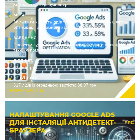
Компанія у сфері бухгалтерії
МЕТА;
Збільшити кількість лідів та знизити їхню вартість шляхом
оптимізації рекламного кабінету Google Ads
ЗАВДАННЯ;
Провести аудит рекламного акаунту, виявити та виправити
технічні помилки, оптимізувати кампанії,...
БЮДЖЕТ;
22 065 грн
РЕЗУЛЬТАТ;
517 лідів із середньою вартістю 88,97 грн
ЧИТАТИ ДАЛІ
НАЛАШТУВАННЯ GOOGLE ADS
ДЛЯ ІНСТАЛЯЦІЇ АНТИДЕТЕКТ-
PPC
БРАУЗЕРА