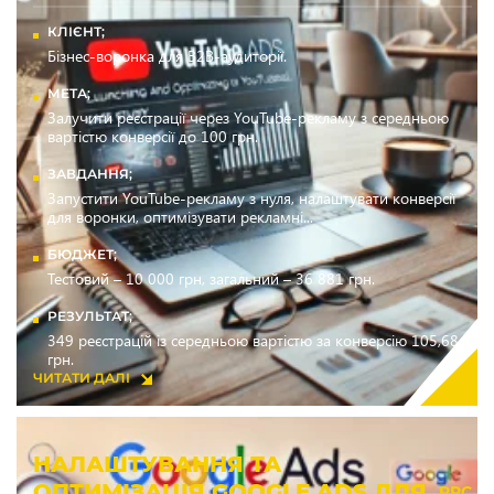
КЛІЄНТ;
Бізнес-воронка для B2B-аудиторії.
МЕТА;
Залучити реєстрації через YouTube-рекламу з середньою
вартістю конверсії до 100 грн.
ЗАВДАННЯ;
Запустити YouTube-рекламу з нуля, налаштувати конверсії
для воронки, оптимізувати рекламні...
БЮДЖЕТ;
Тестовий – 10 000 грн, загальний – 36 881 грн.
РЕЗУЛЬТАТ;
349 реєстрацій із середньою вартістю за конверсію 105,68
грн.
ЧИТАТИ ДАЛІ
НАЛАШТУВАННЯ ТА
ОПТИМІЗАЦІЯ GOOGLE ADS ДЛЯ
PPC