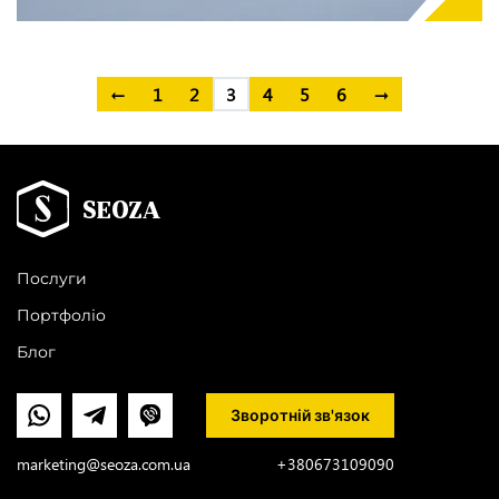
←
1
2
3
4
5
6
→
Послуги
Портфоліо
Блог
Зворотній зв'язок
marketing@seoza.com.ua
+380673109090