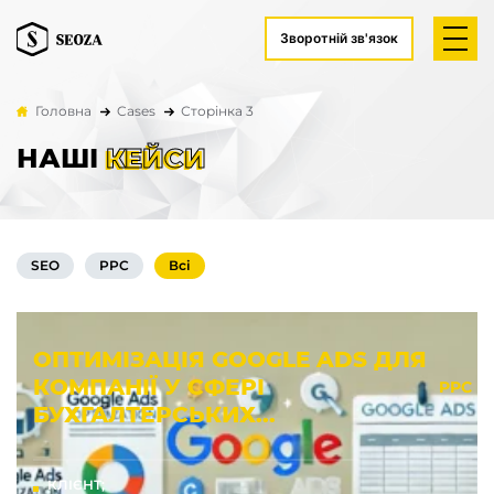
Зворотній зв'язок
Головна
Cases
Сторінка 3
НАШІ
КЕЙСИ
SEO
PPC
Всі
ОПТИМІЗАЦІЯ GOOGLE ADS ДЛЯ
КОМПАНІЇ У СФЕРІ
PPC
БУХГАЛТЕРСЬКИХ...
КЛІЄНТ;