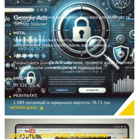
КЛІЄНТ;
Компанія-розробник антидетект-браузера для Windows та
macOS.
МЕТА;
Максимізувати кількість інсталяцій програмного
забезпечення серед користувачів, зацікавлених у...
ЗАВДАННЯ;
Налаштувати Google Ads кампанію, провести аудит сторінки
та забезпечити оптимізацію для підвищення...
БЮДЖЕТ;
99 316 грн
РЕЗУЛЬТАТ;
1 089 інсталяцій із середньою вартістю 78,73 грн
ЧИТАТИ ДАЛІ
ЗАПУСК YOUTUBE-РЕКЛАМИ