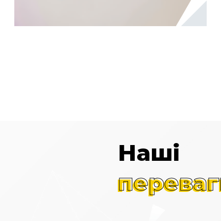
Наші
переваг