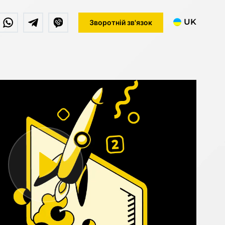
UK
Зворотній зв'язок
RU