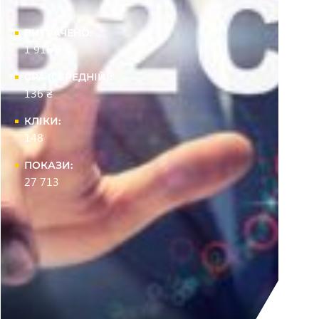
ВИТРАЧЕНО:
1 916 ₴
CPA (СЕРЕДНІЙ):
136 ₴
КЛІКИ:
148
ПОКАЗИ:
27 713