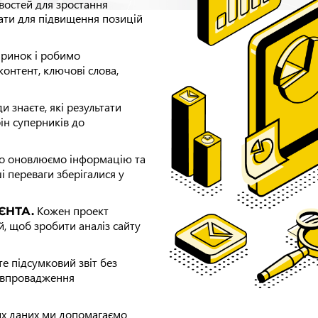
востей для зростання
вати для підвищення позицій
ринок і робимо
контент, ключові слова,
и знаєте, які результати
ін суперників до
о оновлюємо інформацію та
і переваги зберігалися у
Кожен проект
ЄНТА.
й, щоб зробити аналіз сайту
е підсумковий звіт без
о впровадження
их даних ми допомагаємо