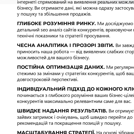
інтернеті спрямований на виявлення реальних можли
бізнесу. Ви отримаєте дані, які можна одразу застосу
у пошуку та збільшення продажів.
Ми досліджуємо 
ГЛИБОКЕ РОЗУМІННЯ РИНКУ.
детальний seo аналіз сайтів конкурентів, враховуючи 
технічні показники та стратегії просування.
Ви завжд
ЧЕСНА АНАЛІТИКА І ПРОЗОРІ ЗВІТИ.
приносить наша робота — від виявлених слабких стор
можливостей для вашого бізнесу.
Ми регулярн
ПОСТІЙНА ОПТИМІЗАЦІЯ ДАНИХ.
стежимо за змінами у стратегіях конкурентів, щоб ваш
довгостроковій перспективі.
ІНДИВІДУАЛЬНИЙ ПІДХІД ДО КОЖНОГО КЛІ
починається з глибокого розуміння ваших бізнес-ціле
конкурентів максимально релевантним саме для вас.
Ви отримуєт
ШВИДКЕ НАДАННЯ РЕЗУЛЬТАТІВ.
зайвих затримок і очікувань, щоб швидко перейти д
рекомендацій та покращення позицій у пошуку.
На основі зібран
МАСШТАБУВАННЯ СТРАТЕГІЇ.