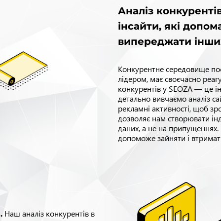
Аналіз конкуренті
інсайти, які допом
випереджати інши
Конкурентне середовище пост
лідером, має своєчасно реагу
конкурентів у SEOZA — це ін
детально вивчаємо аналіз сай
рекламні активності, щоб зроз
дозволяє нам створювати інд
даних, а не на припущеннях. 
допоможе зайняти і втримати
Наш аналіз конкурентів в
.