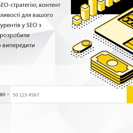
EO-стратегію, контент
ливості для вашого
урентів у SEO з
 розробити
о випередити
80