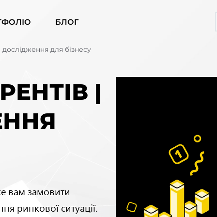
ТФОЛІО
БЛОГ
O дослідження для бізнесу
ЕНТІВ |
ЕННЯ
же вам замовити
ння ринкової ситуації.