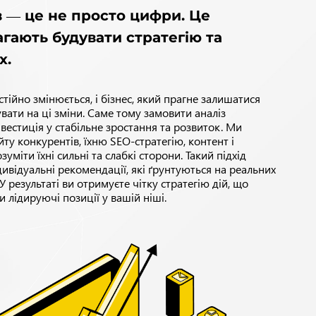
в — це не просто цифри. Це
агають будувати стратегію та
х.
ійно змінюється, і бізнес, який прагне залишатися
вати на ці зміни. Саме тому замовити аналіз
вестиція у стабільне зростання та розвиток. Ми
ту конкурентів, їхню SEO-стратегію, контент і
уміти їхні сильні та слабкі сторони. Такий підхід
ивідуальні рекомендації, які ґрунтуються на реальних
У результаті ви отримуєте чітку стратегію дій, що
 лідируючі позиції у вашій ніші.